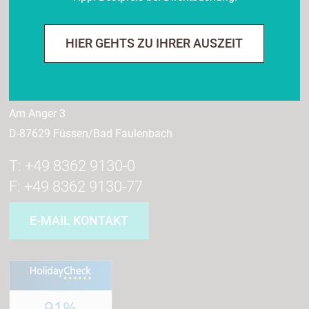
Wiedemann
HIER GEHTS ZU IHRER AUSZEIT
KUR- UND VITALHOTEL
Am Anger 3
D-87629 Füssen/Bad Faulenbach
T: +49 8362 9130-0
F: +49 8362 9130-77
E-MAIL KONTAKT